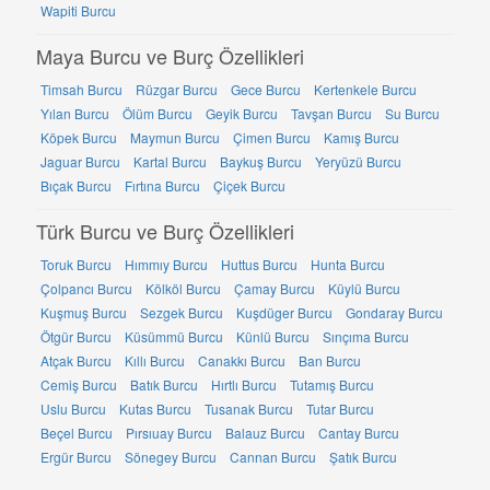
Wapiti Burcu
Maya Burcu ve Burç Özellikleri
Timsah Burcu
Rüzgar Burcu
Gece Burcu
Kertenkele Burcu
Yılan Burcu
Ölüm Burcu
Geyik Burcu
Tavşan Burcu
Su Burcu
Köpek Burcu
Maymun Burcu
Çimen Burcu
Kamış Burcu
Jaguar Burcu
Kartal Burcu
Baykuş Burcu
Yeryüzü Burcu
Bıçak Burcu
Fırtına Burcu
Çiçek Burcu
Türk Burcu ve Burç Özellikleri
Toruk Burcu
Hımmıy Burcu
Huttus Burcu
Hunta Burcu
Çolpancı Burcu
Kölköl Burcu
Çamay Burcu
Küylü Burcu
Kuşmuş Burcu
Sezgek Burcu
Kuşdüger Burcu
Gondaray Burcu
Ötgür Burcu
Küsümmü Burcu
Künlü Burcu
Sınçıma Burcu
Atçak Burcu
Kıllı Burcu
Canakkı Burcu
Ban Burcu
Cemiş Burcu
Batık Burcu
Hırtlı Burcu
Tutamış Burcu
Uslu Burcu
Kutas Burcu
Tusanak Burcu
Tutar Burcu
Beçel Burcu
Pırsıuay Burcu
Balauz Burcu
Cantay Burcu
Ergür Burcu
Sönegey Burcu
Cannan Burcu
Şatık Burcu