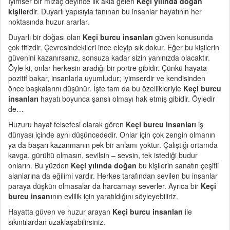
İyimser bir mizaç deyince ilk akla gelen
Keçi yılında doğan
kişiler
dir. Duyarlı yapısıyla tanınan bu insanlar hayatının her
noktasında huzur ararlar.
Duyarlı bir doğası olan
Keçi burcu
insanları
güven konusunda
çok titizdir. Çevresindekileri ince eleyip sık dokur. Eğer bu kişilerin
güvenini kazanırsanız, sonsuza kadar sizin yanınızda olacaktır.
Öyle ki, onlar herkesin aradığı bir portre gibidir. Çünkü hayata
pozitif bakar, insanlarla uyumludur; iyimserdir ve kendisinden
önce başkalarını düşünür. İşte tam da bu özellikleriyle
Keçi burcu
insanları
hayatı boyunca şanslı olmayı hak etmiş gibidir. Öyledir
de…
Huzuru hayat felsefesi olarak gören
Keçi burcu insanları
iş
dünyası içinde aynı düşüncededir. Onlar için çok zengin olmanın
ya da başarı kazanmanın pek bir anlamı yoktur. Çalıştığı ortamda
kavga, gürültü olmasın, sevilsin – sevsin, tek istediği budur
onların. Bu yüzden
Keçi yılında doğan
bu kişilerin sanatın çeşitli
alanlarına da eğilimi vardır. Herkes tarafından sevilen bu insanlar
paraya düşkün olmasalar da harcamayı severler. Ayrıca bir
Keçi
burcu
insanı
nın evlilik için yaratıldığını söyleyebiliriz.
Hayatta güven ve huzur arayan
Keçi burcu insanları
ile
sıkıntılardan uzaklaşabilirsiniz.