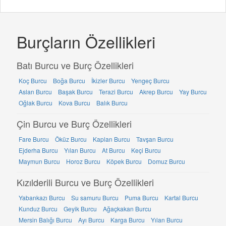
Burçların Özellikleri
Batı Burcu ve Burç Özellikleri
Koç Burcu
Boğa Burcu
İkizler Burcu
Yengeç Burcu
Aslan Burcu
Başak Burcu
Terazi Burcu
Akrep Burcu
Yay Burcu
Oğlak Burcu
Kova Burcu
Balık Burcu
Çin Burcu ve Burç Özellikleri
Fare Burcu
Öküz Burcu
Kaplan Burcu
Tavşan Burcu
Ejderha Burcu
Yılan Burcu
At Burcu
Keçi Burcu
Maymun Burcu
Horoz Burcu
Köpek Burcu
Domuz Burcu
Kızılderili Burcu ve Burç Özellikleri
Yabankazı Burcu
Su samuru Burcu
Puma Burcu
Kartal Burcu
Kunduz Burcu
Geyik Burcu
Ağaçkakan Burcu
Mersin Balığı Burcu
Ayı Burcu
Karga Burcu
Yılan Burcu