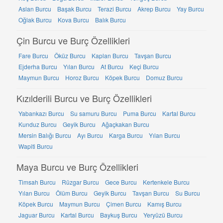
Aslan Burcu
Başak Burcu
Terazi Burcu
Akrep Burcu
Yay Burcu
Oğlak Burcu
Kova Burcu
Balık Burcu
Çin Burcu ve Burç Özellikleri
Fare Burcu
Öküz Burcu
Kaplan Burcu
Tavşan Burcu
Ejderha Burcu
Yılan Burcu
At Burcu
Keçi Burcu
Maymun Burcu
Horoz Burcu
Köpek Burcu
Domuz Burcu
Kızılderili Burcu ve Burç Özellikleri
Yabankazı Burcu
Su samuru Burcu
Puma Burcu
Kartal Burcu
Kunduz Burcu
Geyik Burcu
Ağaçkakan Burcu
Mersin Balığı Burcu
Ayı Burcu
Karga Burcu
Yılan Burcu
Wapiti Burcu
Maya Burcu ve Burç Özellikleri
Timsah Burcu
Rüzgar Burcu
Gece Burcu
Kertenkele Burcu
Yılan Burcu
Ölüm Burcu
Geyik Burcu
Tavşan Burcu
Su Burcu
Köpek Burcu
Maymun Burcu
Çimen Burcu
Kamış Burcu
Jaguar Burcu
Kartal Burcu
Baykuş Burcu
Yeryüzü Burcu