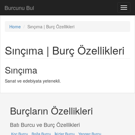
Burcunu Bul
Toggl
navig
Home
Sınçıma | Burç Özellikleri
Sınçıma | Burç Özellikleri
Sınçıma
Sanat ve edebiyata yetenekli.
Burçların Özellikleri
Batı Burcu ve Burç Özellikleri
Koç Burcu
Boğa Burcu
İkizler Burcu
Yengeç Burcu